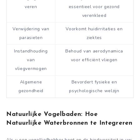
veren
essentieel voor gezond
verenkleed
Verwijdering van
Voorkomt huidirritaties en
parasieten
ziektes
Instandhouding
Behoud van aerodynamica
van
voor efficiënt vliegen
vliegvermogen
Algemene
Bevordert fysieke en
gezondheid
psychologische welzijn
Natuurlijke Vogelbaden: Hoe
Natuurlijke Waterbronnen te Integreren
Als u een vogelliefhebber bent en de biodiversiteit in uw